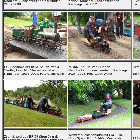
Kronberg. Steinertseebahn Kaufungen
Kabbe, Kronberg. Steinertseebahn
J. J
20.07.2008.
Kaufungen 20.07.2008.
Kauf
Lok Boerhave der HSM (Spur 5) von J.
70 007 (Spur 5) von H. Köhn,
Kerr
Stadler, Leek NL. Steinertseebahn
Neunkirchen. Steinertseebahn Kaufungen
und 
Kaufungen 19.07.2008. Foto Claus Watrin.
20.07.2008. Foto Claus Watrin.
Stei
Wismarer Schienenbus und LAG-Ellok
Zug mit zwei Lok BR 55 (Spur 5) in der
(Spur 5) von K.H. Schäfer, Wehretal-
217 
Landschaft. Steinertseebahn Kaufungen