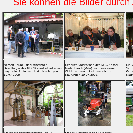
Sie können die Bilder durch 
Norbert Faupel, der Dampfbahn-
Der erste Vorsitzende des MBC Kassel,
Die 
Beauftragte des MBC Kassel erklärt wo es
Martin Hauck (Mitte), im Kreise seiner
Schu
lang geht. Steinertseebahn Kaufungen
Clubkameraden. Steinertseebahn
Wans
19.07.2008.
Kaufungen 19.07.2008.
Kauf
Stationäre Dampfmaschinen von H.
Stanley Dampfauto von M. Köhler,